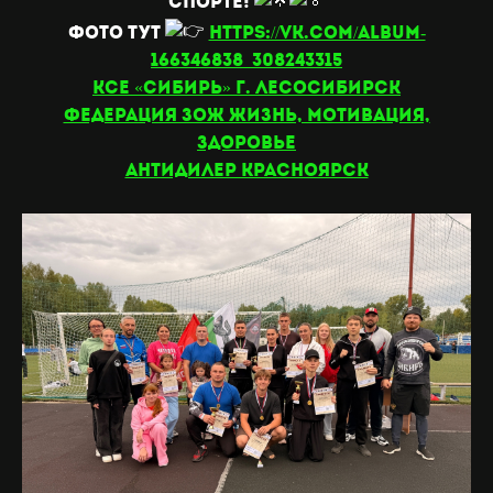
спорте!
Фото тут
https://vk.com/album-
166346838_308243315
КСЕ «СИБИРЬ» г. Лесосибирск
ФЕДЕРАЦИЯ ЗОЖ Жизнь, Мотивация,
Здоровье
АнтиДилер Красноярск