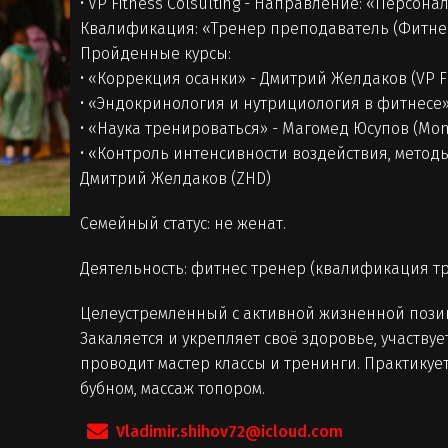
• VP Fitness Colsulting - Направление: «Персон
Квалификация: «Тренер преподаватель (Фитнес
Пройденные курсы:
• «Коррекция осанки» - Дмитрий Желдаков (VP Fi
• «Эндокринология и нутрициология в фитнесе» -
• «Наука тренироваться» - Магомед Юсупов (Mono
• «Контроль интенсивности воздействия, мето
Дмитрий Желдаков (ZHD)
Семейный статус: не женат.
Деятельность: фитнес тренер (квалификация т
Целеустремленный с активной жизненной позиц
Закаляется и укрепляет своё здоровье, участву
проводит мастер классы и тренинги. Практикуе
бубном, массаж топором.
Vladimir.shihov72@icloud.com