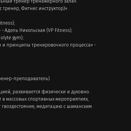
альный тренер тренажерного зала».
 тренер, Фитнес инструктор)»
tness);
 Адель Никольская (VP Fitness);
lyte gym);
ды и принципы тренировочного процесса» -
ренер-преподаватель)
ией, развивается физически и духовно.
ет в массовых спортивных мероприятиях,
т гвоздестояние, медитацию с шаманским