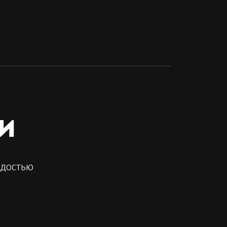
и
адостью