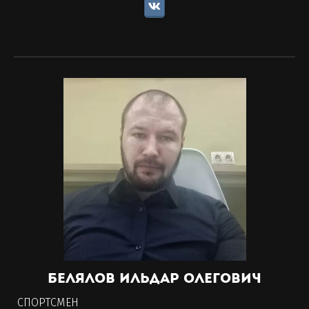
Белялов Ильдар Олегович
СПОРТСМЕН